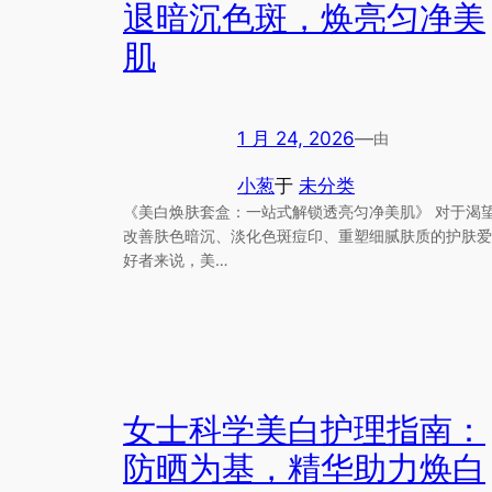
退暗沉色斑，焕亮匀净美
肌
1 月 24, 2026
—
由
小葱
于
未分类
《美白焕肤套盒：一站式解锁透亮匀净美肌》 对于渴
改善肤色暗沉、淡化色斑痘印、重塑细腻肤质的护肤爱
好者来说，美…
女士科学美白护理指南：
防晒为基，精华助力焕白