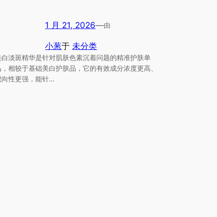
1 月 21, 2026
—
由
小葱
于
未分类
美白淡斑精华是针对肌肤色素沉着问题的精准护肤单
品，相较于基础美白护肤品，它的有效成分浓度更高、
靶向性更强，能针…