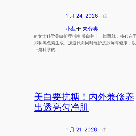
1 月 24, 2026
—
由
小葱
于
未分类
# 女士科学美白护理指南 美白并非一蹴而就，核心在
抑制黑色素生成、加速代谢同时维护皮肤屏障健康，以
下是科学的…
美白要抗糖！内外兼修养
出透亮匀净肌
1 月 21, 2026
—
由