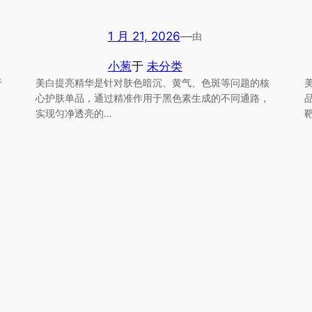
1 月 21, 2026
—
由
小葱
于
未分类
于
美白提亮精华是针对肤色暗沉、黄气、色斑等问题的核
心护肤单品，通过精准作用于黑色素生成的不同通路，
实现匀净透亮的…