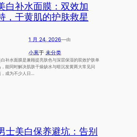
美白补水面膜：双效加
持，干黄肌的护肤救星
1 月 24, 2026
—
由
小葱
于
未分类
美白补水面膜是兼顾提亮肤色与深层保湿的双效护肤单
品，能同时解决肌肤干燥缺水与暗沉发黄两大常见问
题，成为不少人日…
男士美白保养避坑：告别