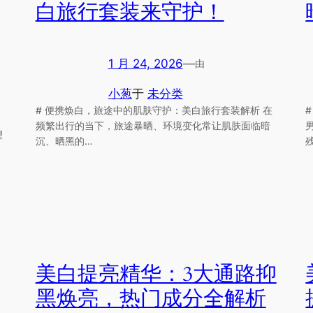
白旅行套装来守护！
1 月 24, 2026
—
由
小葱
于
未分类
# 便携焕白，旅途中的肌肤守护：美白旅行套装解析 在
频繁出行的当下，旅途暴晒、环境变化常让肌肤面临暗
望
沉、晒黑的…
美白提亮精华：3大通路抑
黑焕亮，热门成分全解析