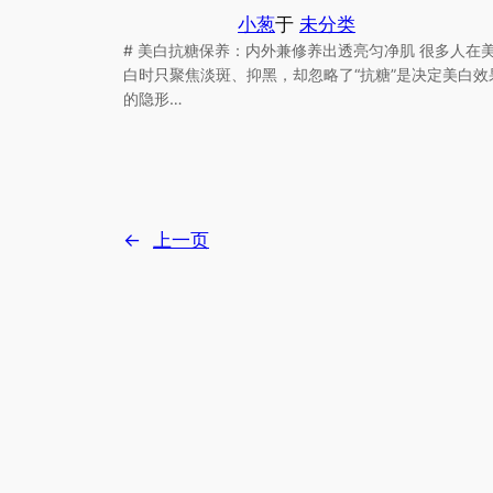
小葱
于
未分类
# 美白抗糖保养：内外兼修养出透亮匀净肌 很多人在
白时只聚焦淡斑、抑黑，却忽略了“抗糖”是决定美白效
的隐形…
←
上一页