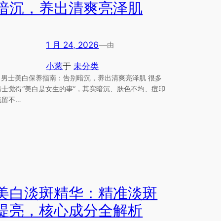
暗沉，养出清爽亮泽肌
1 月 24, 2026
—
由
小葱
于
未分类
# 男士美白保养指南：告别暗沉，养出清爽亮泽肌 很多
男士觉得“美白是女生的事”，其实暗沉、肤色不均、痘印
残留不…
美白淡斑精华：精准淡斑
提亮，核心成分全解析