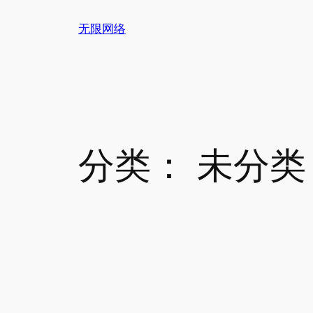
跳
无限网络
至
内
容
分类：
未分类