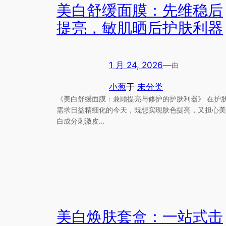
美白舒缓面膜：先维稳后
提亮，敏肌晒后护肤利器
1 月 24, 2026
—
由
小葱
于
未分类
《美白舒缓面膜：兼顾提亮与修护的护肤利器》 在护
需求日益精细化的今天，既想实现肤色提亮，又担心美
白成分刺激皮…
美白焕肤套盒：一站式击