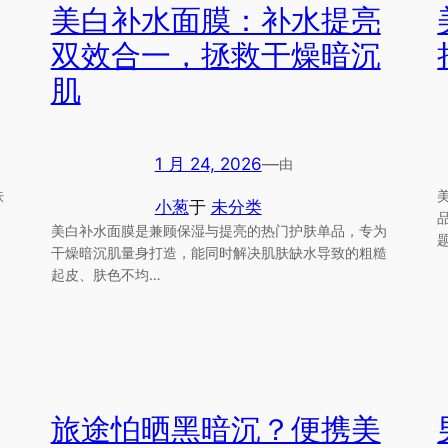
美白补水面膜：补水提亮
双效合一，拯救干燥暗沉
肌
1 月 24, 2026
—
由
肤
小葱
于
未分类
美白补水面膜是兼顾保湿与提亮的热门护肤单品，专为
干燥暗沉肌量身打造，能同时解决肌肤缺水导致的粗糙
起皮、肤色不均…
旅途怕晒黑暗沉？便携美