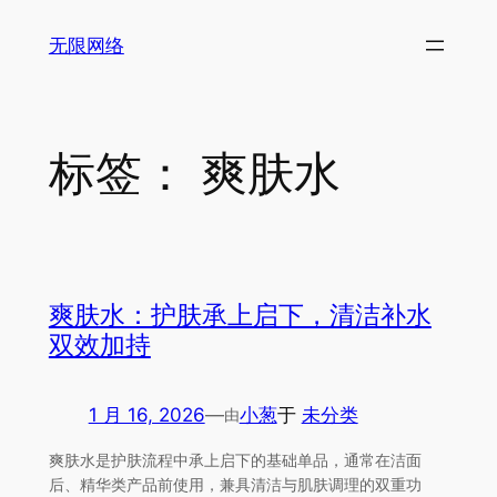
跳
无限网络
至
内
容
标签：
爽肤水
爽肤水：护肤承上启下，清洁补水
双效加持
1 月 16, 2026
—
小葱
于
未分类
由
爽肤水是护肤流程中承上启下的基础单品，通常在洁面
后、精华类产品前使用，兼具清洁与肌肤调理的双重功