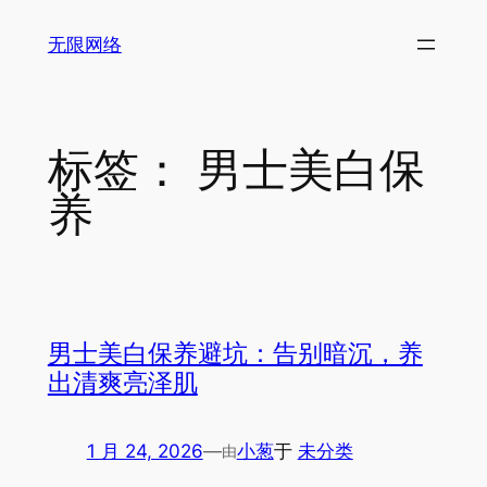
跳
无限网络
至
内
容
标签：
男士美白保
养
男士美白保养避坑：告别暗沉，养
出清爽亮泽肌
1 月 24, 2026
—
小葱
于
未分类
由