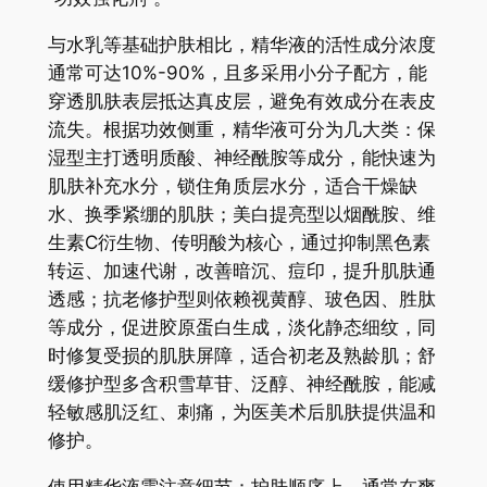
与水乳等基础护肤相比，精华液的活性成分浓度
通常可达10%-90%，且多采用小分子配方，能
穿透肌肤表层抵达真皮层，避免有效成分在表皮
流失。根据功效侧重，精华液可分为几大类：保
湿型主打透明质酸、神经酰胺等成分，能快速为
肌肤补充水分，锁住角质层水分，适合干燥缺
水、换季紧绷的肌肤；美白提亮型以烟酰胺、维
生素C衍生物、传明酸为核心，通过抑制黑色素
转运、加速代谢，改善暗沉、痘印，提升肌肤通
透感；抗老修护型则依赖视黄醇、玻色因、胜肽
等成分，促进胶原蛋白生成，淡化静态细纹，同
时修复受损的肌肤屏障，适合初老及熟龄肌；舒
缓修护型多含积雪草苷、泛醇、神经酰胺，能减
轻敏感肌泛红、刺痛，为医美术后肌肤提供温和
修护。
使用精华液需注意细节：护肤顺序上，通常在爽