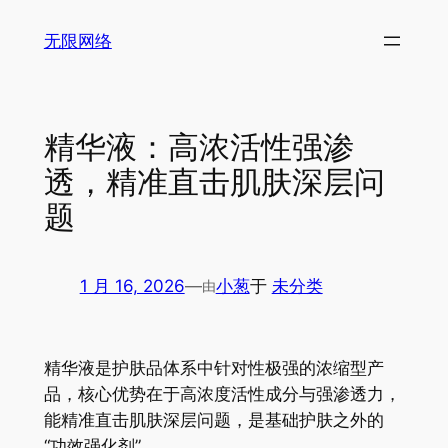
跳
无限网络
至
内
容
精华液：高浓活性强渗
透，精准直击肌肤深层问
题
1 月 16, 2026
—
小葱
于
未分类
由
精华液是护肤品体系中针对性极强的浓缩型产
品，核心优势在于高浓度活性成分与强渗透力，
能精准直击肌肤深层问题，是基础护肤之外的
“功效强化剂”。