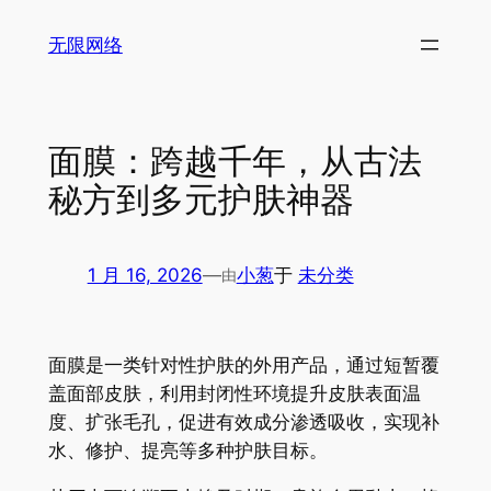
跳
无限网络
至
内
容
面膜：跨越千年，从古法
秘方到多元护肤神器
1 月 16, 2026
—
小葱
于
未分类
由
面膜是一类针对性护肤的外用产品，通过短暂覆
盖面部皮肤，利用封闭性环境提升皮肤表面温
度、扩张毛孔，促进有效成分渗透吸收，实现补
水、修护、提亮等多种护肤目标。