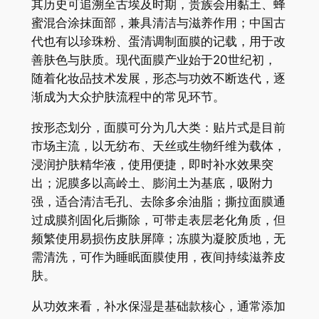
其历史可追溯至古埃及时期，贵族会用黏土、蜂
蜜混合涂抹面部，兼具清洁与滋养作用；中国古
代也有以珍珠粉、蛋清调制面膜的记载，用于改
善肤色与肤质。现代面膜产业始于20世纪初，
随着化妆品技术发展，形态与功效不断迭代，逐
渐成为大众护肤流程中的常见环节。
按形态划分，面膜可分为几大类：贴片式是目前
市场主流，以无纺布、天丝或生物纤维为载体，
浸润护肤精华液，使用便捷，即时补水效果突
出；泥膜多以高岭土、膨润土为基底，吸附力
强，适合清洁毛孔、去除多余油脂；撕拉面膜通
过成膜剂固化后撕除，可带走表层老化角质，但
频繁使用易损伤皮肤屏障；冻膜为凝胶质地，无
需清洗，可作为睡眠面膜使用，夜间持续滋养皮
肤。
从功效来看，补水保湿是基础款核心，通常添加