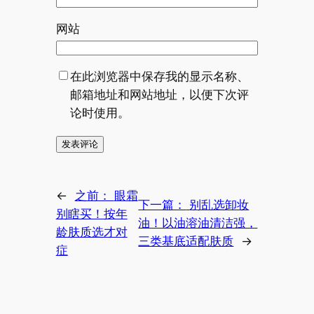
网站
在此浏览器中保存我的显示名称、
邮箱地址和网站地址，以便下次评
论时使用。
←
之前：
眼霜
下一篇：
别乱选卸妆
别瞎买！按年
油！以油溶油清洁强，
龄肤质选才对
三类基底适配肤质
→
症