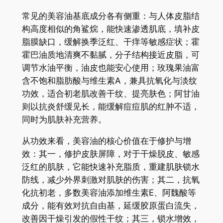
常见的美容油基底成分各有侧重：与人体皮脂结
构高度相似的角鲨烷，能快速渗透肌底，填补皮
脂膜缺口，缓解换季泛红、干痒等敏感症状；霍
霍巴油质地清爽不黏腻，分子结构接近皮脂，可
调节水油平衡，油皮也能安心使用；玫瑰果油富
含不饱和脂肪酸与维生素A，兼具抗氧化与淡纹
功效，适合初老肌改善干纹、提亮肤色；阿甘油
则以抗炎舒缓见长，能缓解痘痘肌的红肿不适，
同时为肌肤补充营养。
从功效来看，美容油的核心价值在于修护与增
效：其一，修护皮肤屏障，对于干燥脱皮、敏感
泛红的肌肤，它能快速补充脂质，重建肌肤锁水
防线，减少外界刺激对肌肤的伤害；其二，抗氧
化抗初老，多数美容油添加维生素E、阿魏酸等
成分，能有效对抗自由基，延缓胶原蛋白流失，
改善因干燥引发的假性干纹；其三，锁水增效，