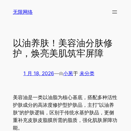
跳
无限网络
至
内
容
以油养肤！美容油分肤修
护，焕亮美肌筑牢屏障
1 月 18, 2026
—
小葱
于
未分类
由
美容油是一类以油脂为核心基底，搭配多种活性
护肤成分的高浓度修护型护肤品，主打“以油养
肤”的护肤逻辑，区别于传统水基护肤品，更侧
重补充皮肤皮脂膜所需的脂质，强化肌肤屏障功
能。