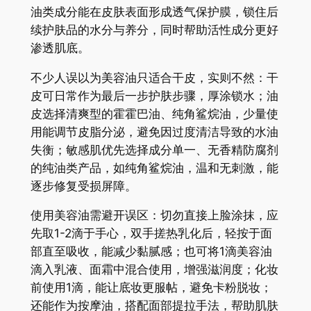
油类成分能在皮肤表面形成透气保护膜，锁住后
续护肤品的水分与养分，同时帮助活性成分更好
渗透肌底。
不少人误以为美容油只适合干皮，实则不然：干
皮可日常作为最后一步护肤步骤，厚涂锁水；油
皮选择清爽型的霍霍巴油、纯角鲨烷油，少量使
用能调节皮脂分泌，避免因过度清洁导致的水油
失衡；敏感肌优先选择成分单一、无香精防腐剂
的纯油类产品，如纯角鲨烷油，温和无刺激，能
逐步修复受损屏障。
使用美容油需避开误区：切勿直接上脸涂抹，应
先取1-2滴于手心，双手搓热乳化后，轻按于面
部直至吸收，能减少黏腻感；也可将1滴美容油
滴入乳液、面霜中混合使用，增强滋润度；化妆
前使用1滴，能让底妆更服帖，避免卡粉脱妆；
还能作为按摩油，搭配面部提拉手法，帮助肌肤