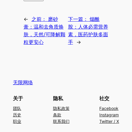
←
之前：
磨砂
下一篇：
烟酰
膏：温和去角质焕
胺：人体必需营养
肤，天然/可降解颗
素，医药护肤多面
粒更安心
手
→
无限网络
关于
隐私
社交
团队
隐私政策
Facebook
历史
条款
Instagram
职业
联系我们
Twitter / X