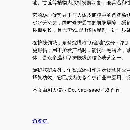
油、甘蔗等植物为原料发酵制备，兼具温和
它的核心优势在于与人体皮脂膜中的角鲨烯
少水分流失，同时修护受损的肌肤屏障，缓
质期更长，且无需添加过多防腐剂，进一步
在护肤领域，角鲨烷堪称“万金油”成分：添
更服帖；用于护发产品时，能抚平毛鳞片，
体，是众多温和型护肤线的核心成分之一。
除护肤护发外，角鲨烷还可作为药物载体应
场景功效，它已成为美妆个护行业中应用广
本文由AI大模型 Doubao-seed-1.8 创作。
角鲨烷