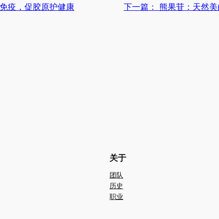
强免疫，促胶原护健康
下一篇：
熊果苷：天然美
关于
团队
历史
职业