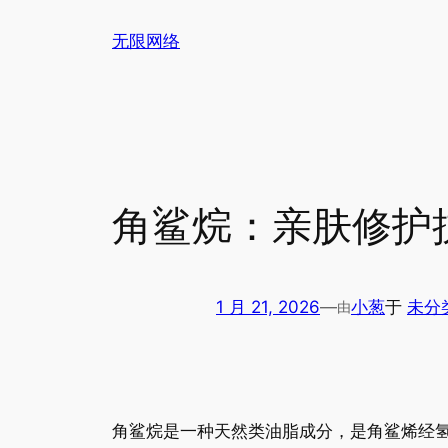
跳
无限网络
至
内
容
角鲨烷：亲肤修护
1 月 21, 2026
—
小葱
于
未分
由
角鲨烷是一种天然类油脂成分，是角鲨烯经