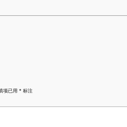
填项已用
*
标注